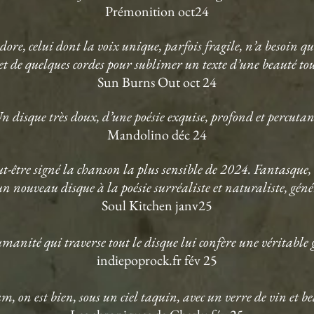
Prémonition oct24
ore, celui dont la voix unique, parfois fragile, n’a besoin q
et de quelques cordes pour sublimer un texte d’une beauté to
Sun Burns Out oct 24
n disque très doux, d’une poésie exquise, profond et percutan
Mandolino déc 24
-être signé la chanson la plus sensible de 2024. Fantasque, i
n nouveau disque à la poésie surréaliste et naturaliste, gén
Soul Kitchen janv25
manité qui traverse tout le disque lui confère une véritable 
indiepoprock.fr fév 25
bum, on est bien, sous un ciel taquin, avec un verre de vin et 