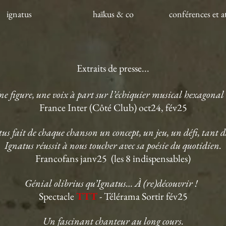
ignatus
haïkus & co
conférences et at
Extraits de presse...
e figure, une voix à part sur l’échiquier musical hexagonal .
France Inter (Côté Club) oct24, fév25
atus fait de chaque chanson un concept, un jeu, un défi, tant
Ignatus réussit à nous toucher avec sa poésie du quotidien.
Francofans janv25
(les 8 indispensables)
Génial olibrius qu’Ignatus… À (re)découvrir !
Spectacle
TTT
- Télérama Sortir fév25
Un fascinant chanteur au long cours.