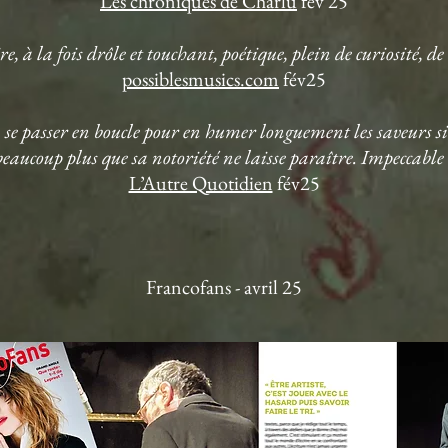
Les chroniques de Charlu
fév 25
, à la fois drôle et touchant, poétique, plein de curiosité, d
possiblesmusics.com
fév25
passer en boucle pour en humer longuement les saveurs si 
beaucoup plus que sa notoriété ne laisse paraître. Impeccable 
L’Autre Quotidien
fév25
Francofans - avril 25