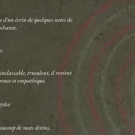
ue d’un écrin de quelques notes de
uchante.
t.
nclassable, truculent, il revient
éreuse et empathique.
grâce
beaucoup de mots divins.