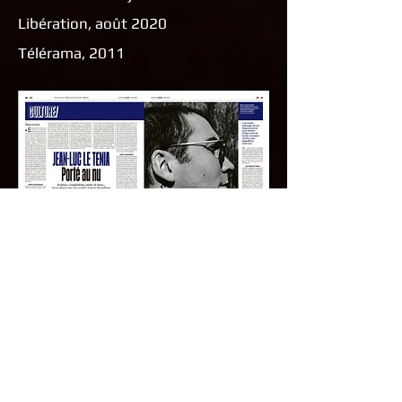
Libération, août 2020
Télérama, 2011
Un grand dossier dans
Gonzaï
(oct
2014) :
Sur les traces du meilleur
chanteur français du monde
Télérama (juin 2017) :
six ans après
sa mort, “le meilleur chanteur
français du monde” a toujours son