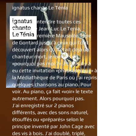
ignatus chante Le Ténia
À force d’entendre toutes ces
reprises de Jean-Luc Le Tenia,
depuis la première Mausolée Tape
de Gontard jusqu’à ceux qui l’ont
découvert alors qu’il était déjà un
chanteur mort, je me suis dit
«pourquoi pas moi ?». Et puis il y a
eu cette invitation «philosophique» à
la Médiathèque de Paris où j’ai repris
quelques chansons au piano. Pour
voir. Au piano, ça fait «voir» le texte
autrement. Alors pourquoi pas.
J’ai enregistré sur 2 pianos
différents, avec des sons naturel,
étouffés ou «préparés» selon le
principe inventé par John Cage avec
des vis à bois. J’ai doublé, triplé,